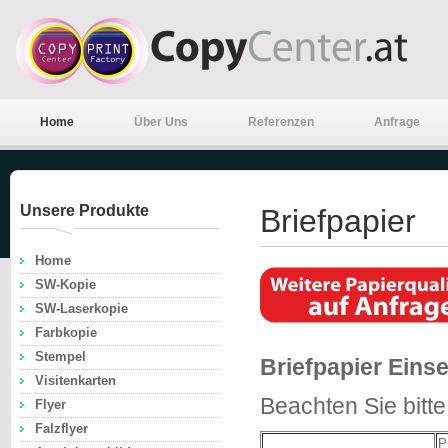
Home
Über Uns
Referenzen
Anfrage
Unsere Produkte
Briefpapier
Home
SW-Kopie
SW-Laserkopie
Farbkopie
Stempel
Briefpapier Einse
Visitenkarten
Beachten Sie bitt
Flyer
Falzflyer
P