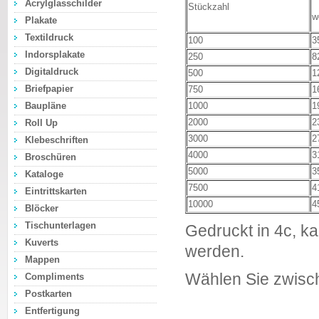
Acrylglasschilder
Stückzahl
w
Plakate
Textildruck
100
3
Indorsplakate
250
8
Digitaldruck
500
1
Briefpapier
750
1
Baupläne
1000
1
2000
2
Roll Up
3000
2
Klebeschriften
4000
3
Broschüren
5000
3
Kataloge
7500
4
Eintrittskarten
10000
4
Blöcker
Tischunterlagen
Gedruckt in 4c, k
Kuverts
werden.
Mappen
Wählen Sie zwisc
Compliments
Postkarten
Entfertigung