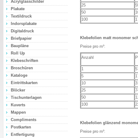
Acrylglasschilder
25
5
Plakate
50
1
Textildruck
100
1
Indorsplakate
Digitaldruck
Klebefolien matt monomer schu
Briefpapier
Baupläne
Preise pro m²:
Roll Up
Anzahl
P
Klebeschriften
Broschüren
1
5
Kataloge
5
1
Eintrittskarten
10
3
Blöcker
25
7
50
1
Tischunterlagen
100
2
Kuverts
Mappen
Compliments
Klebefolien glänzend monome
Postkarten
Preise pro m²:
Entfertigung