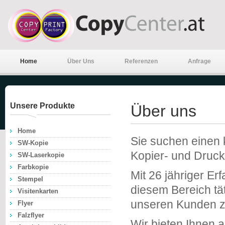
Home
Über Uns
Referenzen
Anfrage
Unsere Produkte
Über uns
Home
Sie suchen einen 
SW-Kopie
Kopier- und Drucka
SW-Laserkopie
Farbkopie
Mit 26 jähriger Er
Stempel
diesem Bereich tä
Visitenkarten
unseren Kunden z
Flyer
Falzflyer
Wir bieten Ihnen a