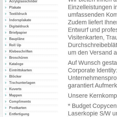
Acrylglasschilder
Einzelleistungen i
Plakate
umfassenden Kompl
Textildruck
Indorsplakate
Zudem liefert Ihn
Digitaldruck
Entwurf und profes
Briefpapier
Visitenkarten, Tra
Baupläne
Durchschreibeblät
Roll Up
um den Versand a
Klebeschriften
Broschüren
Auf Wunsch gestal
Kataloge
Corporate Identity
Eintrittskarten
Blöcker
Unternehmensprofi
Tischunterlagen
garantiert Aufmerk
Kuverts
Unsere Kernkomp
Mappen
Compliments
* Budget Copycen
Postkarten
Laserkopie S/W un
Entfertigung